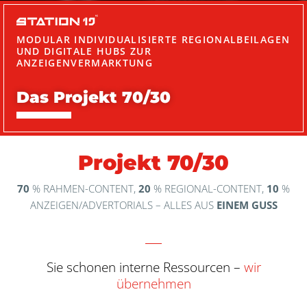
MODULAR INDIVIDUALISIERTE REGIONALBEILAGEN
UND DIGITALE HUBS ZUR
ANZEIGENVERMARKTUNG
Das Projekt 70/30
Projekt 70/30
70
% RAHMEN-CONTENT,
20
% REGIONAL-CONTENT,
10
%
ANZEIGEN/ADVERTORIALS – ALLES AUS
EINEM GUSS
Sie schonen interne Ressourcen –
wir
übernehmen