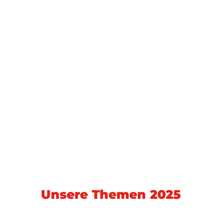
Digitaler Auftritt
Für einen kundenspezifischen Online-Hub
können wir die Themen für Sie digital
aufbereiten, für Suchmaschinen optimieren
und exklusiv an Ihre Bedürfnisse anpassen.
Unsere Themen 2025