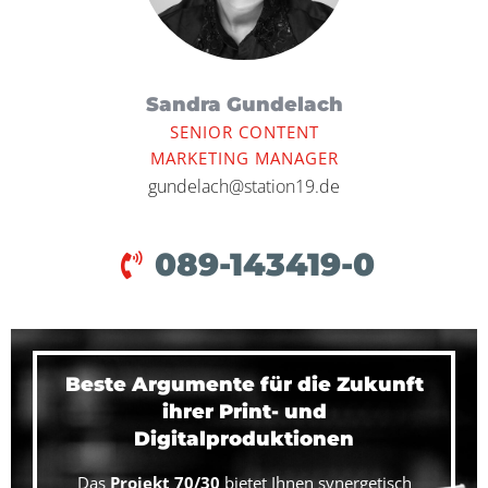
Sandra Gundelach
SENIOR CONTENT
MARKETING MANAGER
gundelach@station19.de
089-143419-0
Beste Argumente für die Zukunft
ihrer Print- und
Digitalproduktionen
Das
Projekt 70/30
bietet Ihnen synergetisch