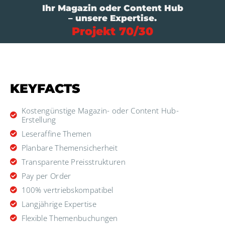
Ihr Magazin oder Content Hub
– unsere Expertise.
Projekt 70/30
KEYFACTS
Kostengünstige Magazin- oder Content Hub-
Erstellung
Leseraffine Themen
Planbare Themensicherheit
Transparente Preisstrukturen
Pay per Order
100% vertriebskompatibel
Langjährige Expertise
Flexible Themenbuchungen