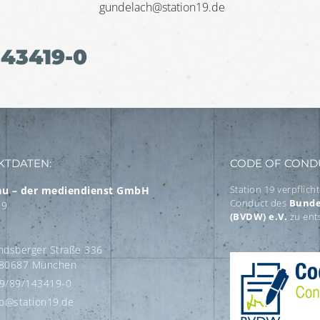
gundelach@station19.de
143419-0
KTDATEN:
CODE OF COND
Station 19 verpflich
au – der mediendienst GmbH
Conduct des
Bunde
19
(BVDW) e.V.
zu ent
ndsberger Straße 336
80687 München
9/89/143419-0
fo@station19.de