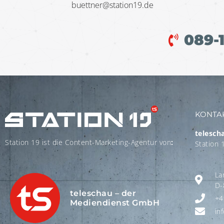
buettner@station19.de
089-
KONTA
telesch
Station 19 ist die Content-Marketing-Agentur von
:
Station 
La
D-
teleschau – der
+4
Mediendienst GmbH
in