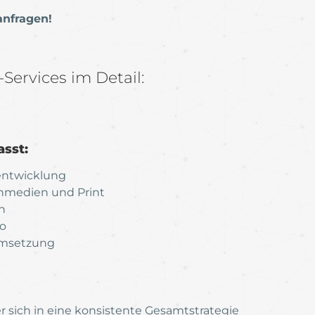
anfragen!
ervices im Detail:
sst:
entwicklung
chmedien und Print
n
io
Umsetzung
er sich in eine konsistente Gesamtstrategie