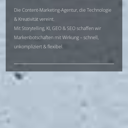
Die Content-Marketing-Agentur, die Technologie
& Kreativität vereint.
Mit Storytelling, KI, GEO & SEO schaffen wir
Markenbotschaften mit Wirkung – schnell,
unkompliziert & flexibel.