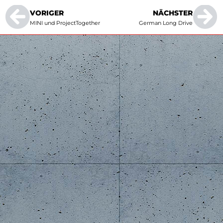
VORIGER
NÄCHSTER
MINI und ProjectTogether
German Long Drive