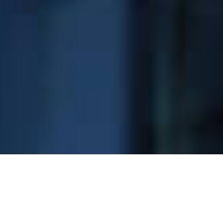
VORIGER
NÄCHSTER
SZ: Gesundheits-Special
Rugby Deutschland